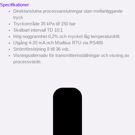
Specifikationer
Direktanslutna processanslutningar utan mellanliggande
tryck
Tryckområde 35 kPa till 150 bar
Skalbart intervall TD 10:1
Hög noggrannhet 0,2% och mycket låg temperaturdrift.
Utgång 4-20 mA och Modbus RTU via RS485
Strömförsörjning 8 till 36 vdc.
Visningsalternativ för transmitterinställningar och visning av
processvärde.