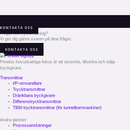
KONTAKTA OSS
Frågor om tryckmätning?
Vi ger dig gärna svaren på dina frågor.
KONTAKTA OSS
Pondus huvudsakliga fokus är att utveckla, tillverka och sälja
tryckgivare.
Transmittrar
I/P-omvandlare
Trycktransmittrar
Dränkbara tryckgivare
Differenstrycktransmittrar
TBM-trycktransmittrar (för tunnelborrmaskiner)
Andra tjänster
Processanslutningar