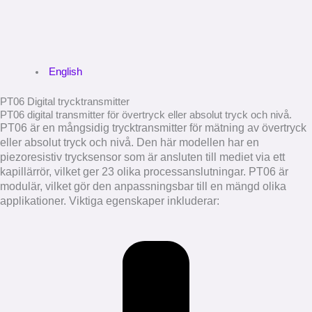
English
PT06 Digital trycktransmitter
PT06 digital transmitter för övertryck eller absolut tryck och nivå.
PT06 är en mångsidig trycktransmitter för mätning av övertryck
eller absolut tryck och nivå. Den här modellen har en
piezoresistiv trycksensor som är ansluten till mediet via ett
kapillärrör, vilket ger 23 olika processanslutningar. PT06 är
modulär, vilket gör den anpassningsbar till en mängd olika
applikationer.
Viktiga egenskaper inkluderar: