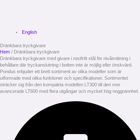
English
Dränkbara tryckgivare
Hem
/ Dränkbara tryckgivare
Dränkbara tryckgivare med givare i rostfritt stål för nivåmätning i
behållare där tryckanslutning i botten inte är möjlig eller önskvärd.
Pondus erbjuder ett brett sortiment av olika modeller som är
utformade med olika funktioner och specifikationer. Sortimentet
sträcker sig från den kompakta modellen LT300 till den mer
avancerade LT600 med flera utgångar och mycket hög noggrannhet.