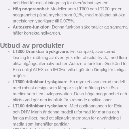
och Hart för digital integreing för överårdnat system
Hög noggrannhet
: Modeller som LT600 och LT100 ger en
noggrannhet på så mycket som 0,1%, med möjlighet att öka
precisionen ytterligare till 0,075%.
Autozero-funktion
: Denna funktion säkerställer att sändarna
håller korrekta nollvärden.
Utbud av produkter
LT300 Dränkbar tryckgivare
: En kompakt, avancerad
lösning för mätning av övertryck eller absolut tryck, med flera
olika utgångsalternativ och en Autozero-funktion. Godkänd för
Exia enligt ATEX och IECEx, vilket gör den lämplig för farliga
miljöer.
LT600 dränkbar tryckgivare
: En mycket avancerad modell
med robust design som lämpar sig för mätning i viskösa
medier som t.ex. avloppsvatten. Dess höga noggrannhet och
blixtskydd gör den idealisk för krävande applikationer.
LT100 dränkbar tryckgivare
: Med godkännanden för Exia
och DNV Marin är denna modell utformad för marina och
farliga miljöer, med ett slitstarkt membran för användning i
media som innehåller partiklar.