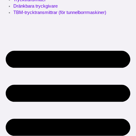
Dränkbara tryckgivare
TBM-trycktransmittrar (för tunnelborrmaskiner)