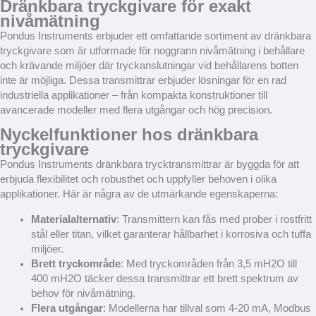
Dränkbara tryckgivare för exakt
nivåmätning
Pondus Instruments erbjuder ett omfattande sortiment av dränkbara
tryckgivare som är utformade för noggrann nivåmätning i behållare
och krävande miljöer där tryckanslutningar vid behållarens botten
inte är möjliga. Dessa transmittrar erbjuder lösningar för en rad
industriella applikationer – från kompakta konstruktioner till
avancerade modeller med flera utgångar och hög precision.
Nyckelfunktioner hos dränkbara
tryckgivare
Pondus Instruments dränkbara trycktransmittrar är byggda för att
erbjuda flexibilitet och robusthet och uppfyller behoven i olika
applikationer. Här är några av de utmärkande egenskaperna:
Materialalternativ
: Transmittern kan fås med prober i rostfritt
stål eller titan, vilket garanterar hållbarhet i korrosiva och tuffa
miljöer.
Brett tryckområde
: Med tryckområden från 3,5 mH2O till
400 mH2O täcker dessa transmittrar ett brett spektrum av
behov för nivåmätning.
Flera utgångar
: Modellerna har tillval som 4-20 mA, Modbus