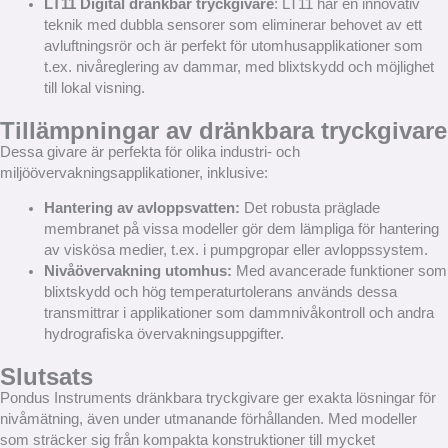
LT11 Digital dränkbar tryckgivare
: LT11 har en innovativ
teknik med dubbla sensorer som eliminerar behovet av ett
avluftningsrör och är perfekt för utomhusapplikationer som
t.ex. nivåreglering av dammar, med blixtskydd och möjlighet
till lokal visning.
Tillämpningar av dränkbara tryckgivare
Dessa givare är perfekta för olika industri- och
miljöövervakningsapplikationer, inklusive:
Hantering av avloppsvatten:
Det robusta präglade
membranet på vissa modeller gör dem lämpliga för hantering
av viskösa medier, t.ex. i pumpgropar eller avloppssystem.
Nivåövervakning utomhus:
Med avancerade funktioner som
blixtskydd och hög temperaturtolerans används dessa
transmittrar i applikationer som dammnivåkontroll och andra
hydrografiska övervakningsuppgifter.
Slutsats
Pondus Instruments dränkbara tryckgivare ger exakta lösningar för
nivåmätning, även under utmanande förhållanden. Med modeller
som sträcker sig från kompakta konstruktioner till mycket