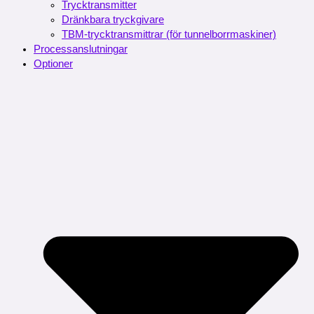
Trycktransmitter
Dränkbara tryckgivare
TBM-trycktransmittrar (för tunnelborrmaskiner)
Processanslutningar
Optioner