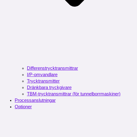
Differenstrycktransmittrar
I/P-omvandlare
Trycktransmitter
Dränkbara tryckgivare
TBM-trycktransmittrar (för tunnelborrmaskiner)
Processanslutningar
Optioner