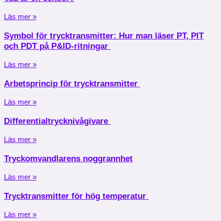
Läs mer »
Symbol för trycktransmitter: Hur man läser PT, PIT
och PDT på P&ID-ritningar
Läs mer »
Arbetsprincip för trycktransmitter
Läs mer »
Differentialtrycknivågivare
Läs mer »
Tryckomvandlarens noggrannhet
Läs mer »
Trycktransmitter för hög temperatur
Läs mer »