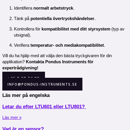
Identifiera
normalt arbetstryck
.
Tänk på
potentiella övertryckshändelser
.
Kontrollera för
kompatibilitet med ditt styrsystem
(typ av
utsignal).
Verifiera
temperatur- och mediakompatibilitet
.
Vill du ha hjälp med att välja den bästa tryckgivaren för din
applikation?
Kontakta Pondus Instruments för
expertrådgivning!
+46 8 38 34 80
INFO@PONDUS-INSTRUMENTS.SE
Läs mer på engelska
Letar du efter LTU601 eller LTU801?
Läs mer »
Vad är en sensor?