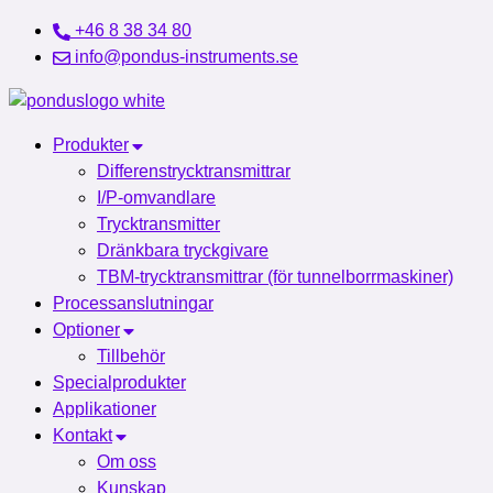
Hoppa
+46 8 38 34 80
till
info@pondus-instruments.se
innehåll
Produkter
Differenstrycktransmittrar
I/P-omvandlare
Trycktransmitter
Dränkbara tryckgivare
TBM-trycktransmittrar (för tunnelborrmaskiner)
Processanslutningar
Optioner
Tillbehör
Specialprodukter
Applikationer
Kontakt
Om oss
Kunskap