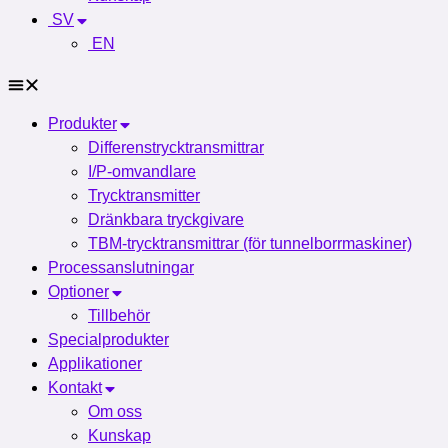
SV
EN
Produkter
Differenstrycktransmittrar
I/P-omvandlare
Trycktransmitter
Dränkbara tryckgivare
TBM-trycktransmittrar (för tunnelborrmaskiner)
Processanslutningar
Optioner
Tillbehör
Specialprodukter
Applikationer
Kontakt
Om oss
Kunskap